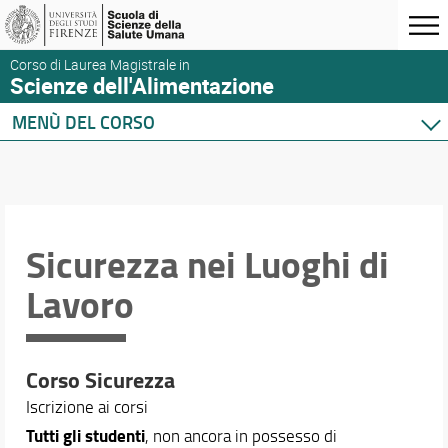
Corso di Laurea Magistrale in
Scienze dell'Alimentazione
MENÙ DEL CORSO
Home
Corso di studio
Presentazione del corso
Organizzazione
Sicurezza nei Luoghi di
Sedi e strutture
Lavoro
Per iscriversi
Modulistica
Norme e regolamenti
Per laurearsi
Corso Sicurezza
Proseguire dopo la laurea
Iscrizione ai corsi
Qualità del Corso
Tutti gli studenti
, non ancora in possesso di
Sicurezza nei Luoghi di Lavoro