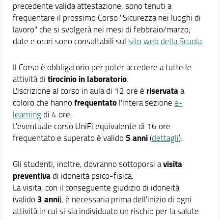
precedente valida attestazione, sono tenuti a
Area Riservata
frequentare il prossimo Corso "Sicurezza nei luoghi di
Segnalazione problemi/criticità
lavoro" che si svolgerà nei mesi di febbraio/marzo;
date e orari sono consultabili sul
sito web della Scuola
.
Didattica
Orario e calendari
Il Corso è obbligatorio per poter accedere a tutte le
tirocinio in laboratorio
attività di
.
riservata
L'iscrizione al corso in aula di 12 ore è
a
frequentato
coloro che hanno
l'intera sezione
e-
learning
di 4 ore.
L'eventuale corso UniFi equivalente di 16 ore
5 anni
frequentato e superato è valido
(
dettagli
).
visita
Gli studenti, inoltre, dovranno sottoporsi a
preventiva
di idoneità psico-fisica.
La visita, con il conseguente giudizio di idoneità
3 anni
(valido
), è necessaria prima dell'inizio di ogni
attività in cui si sia individuato un rischio per la salute