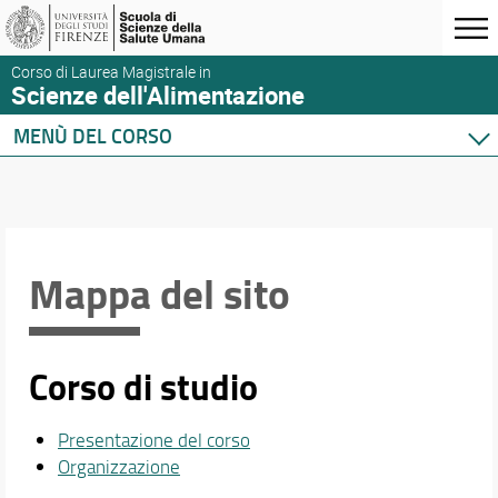
Corso di Laurea Magistrale in
Scienze dell'Alimentazione
MENÙ DEL CORSO
Home
Corso di studio
Didattica
Orario e calendari
Mappa del sito
Corso di studio
Presentazione del corso
Organizzazione