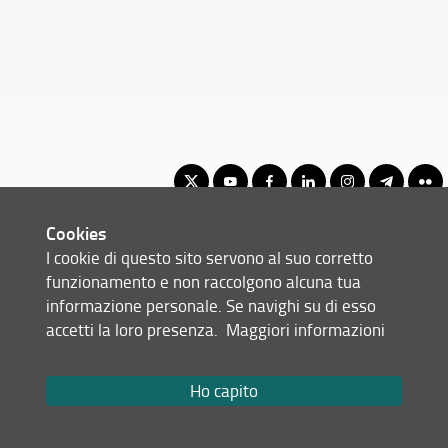
Cookies
Corso di Laurea Magistrale in Scienze dell'Alimentazione
I cookie di questo sito servono al suo corretto
© Copyright 2012-2026 Università degli Studi di Firenze UNIFI
funzionamento e non raccolgono alcuna tua
P.IVA/Cod.Fis 01279680480
informazione personale. Se navighi su di esso
accetti la loro presenza.
Maggiori informazioni
Largo Brambilla, 3 - 50134 Firenze (FI)
Tel: +39 055 2751941 - 2751944
Email:
scuola(AT)sc-saluteumana.unifi.it
Ho capito
Redazione Web